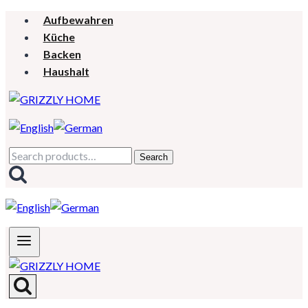
Zum
Aufbewahren
Inhalt
Küche
springen
Backen
Haushalt
Search
Search
for: